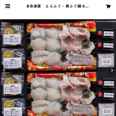
B冷凍便 とらふぐ・真ふぐ鍋セッ
ト | 株式会社ふぐアトリエ 成城ふ
ぐアトリエ