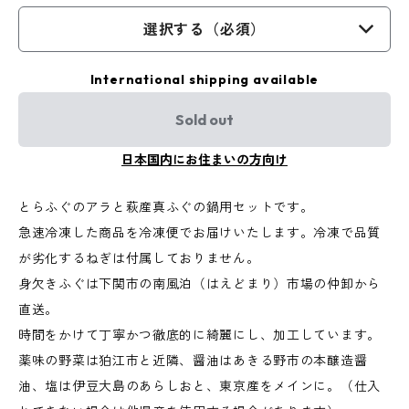
選択する（必須）
International shipping available
Sold out
日本国内にお住まいの方向け
とらふぐのアラと萩産真ふぐの鍋用セットです。
急速冷凍した商品を冷凍便でお届けいたします。冷凍で品質
が劣化するねぎは付属しておりません。
身欠きふぐは下関市の南風泊（はえどまり）市場の仲卸から
直送。
時間をかけて丁寧かつ徹底的に綺麗にし、加工しています。
薬味の野菜は狛江市と近隣、醤油はあきる野市の本醸造醤
油、塩は伊豆大島のあらしおと、東京産をメインに。（仕入