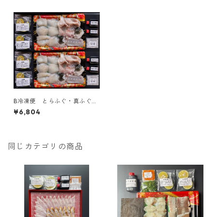
B冷凍便 とらふぐ・真ふぐ鍋
セット
¥6,804
同じカテゴリの商品