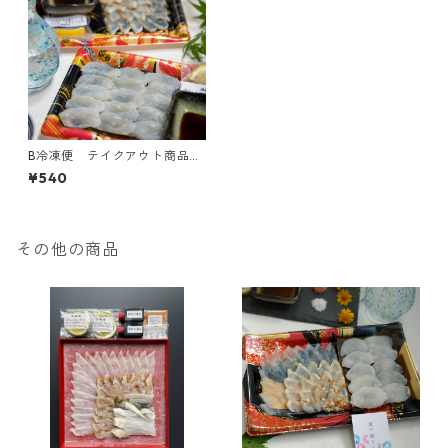
B冷凍便 テイクアウト商品を
自由に選ぶ（写真は湯霜昆布
¥540
締め刺身と焼き霜刺身１パッ
クずつ） 基本料(箱代・伝票
発行他)500円＋商品合計金額
＋地域別送料(60サイズ)
その他の商品