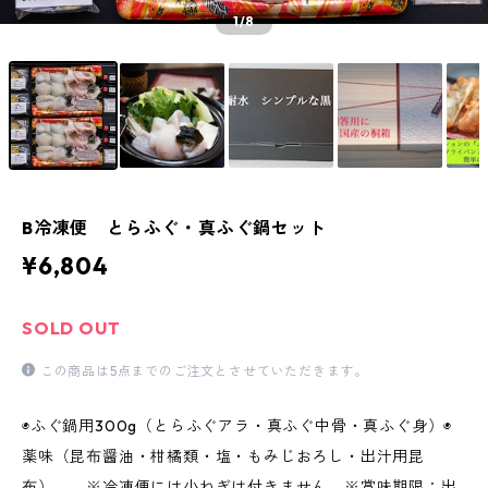
1
/8
B冷凍便 とらふぐ・真ふぐ鍋セット
¥6,804
SOLD OUT
この商品は5点までのご注文とさせていただきます。
◉ふぐ鍋用300g（とらふぐアラ・真ふぐ中骨・真ふぐ身）◉
薬味（昆布醤油・柑橘類・塩・もみじおろし・出汁用昆
布） ※冷凍便には小ねぎは付きません ※賞味期限：出