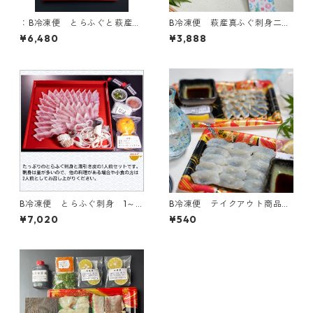
：B冷凍便 とらふぐと萩産ま
B冷凍便 萩産真ふぐ刺身二種
ふぐ焼霜の刺身二種盛り
盛り【原料は全て国産】
¥6,480
¥3,888
B冷凍便 とらふぐ刺身 1～2
B冷凍便 テイクアウト商品を
人前
自由に選ぶ（写真は湯霜昆布
¥7,020
¥540
締め刺身と焼き霜刺身１パッ
クずつ） 基本料(箱代・伝票
発行他)500円＋商品合計金額
＋地域別送料(60サイズ)