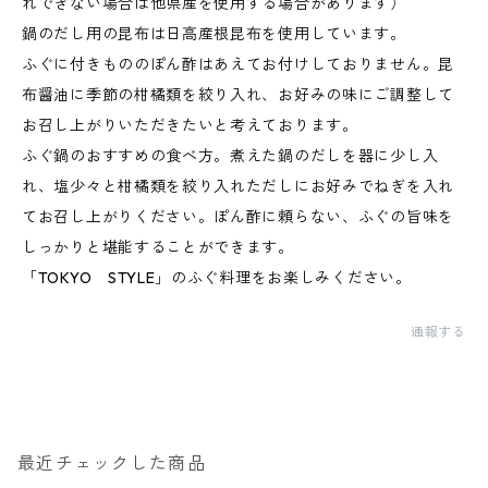
れできない場合は他県産を使用する場合があります）
鍋のだし用の昆布は日高産根昆布を使用しています。
ふぐに付きもののぽん酢はあえてお付けしておりません。昆
布醤油に季節の柑橘類を絞り入れ、お好みの味にご調整して
お召し上がりいただきたいと考えております。
ふぐ鍋のおすすめの食べ方。煮えた鍋のだしを器に少し入
れ、塩少々と柑橘類を絞り入れただしにお好みでねぎを入れ
てお召し上がりください。ぽん酢に頼らない、ふぐの旨味を
しっかりと堪能することができます。
「TOKYO STYLE」のふぐ料理をお楽しみください。
通報する
最近チェックした商品