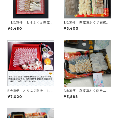
：B冷凍便 とらふぐと萩産ま
B冷凍便 萩産真ふぐ昆布締め
ふぐ焼霜の刺身二種盛り
レアちりセット
¥6,480
¥5,400
B冷凍便 とらふぐ刺身 1～2
B冷凍便 萩産真ふぐ刺身二種
人前
盛り【原料は全て国産】
¥7,020
¥3,888